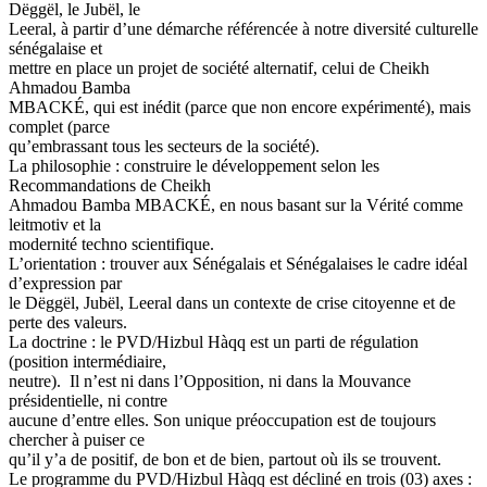
Dëggël, le Jubël, le
Leeral, à partir d’une démarche référencée à notre diversité culturelle
sénégalaise et
mettre en place un projet de société alternatif, celui de Cheikh
Ahmadou Bamba
MBACKÉ, qui est inédit (parce que non encore expérimenté), mais
complet (parce
qu’embrassant tous les secteurs de la société).
La philosophie : construire le développement selon les
Recommandations de Cheikh
Ahmadou Bamba MBACKÉ, en nous basant sur la Vérité comme
leitmotiv et la
modernité techno scientifique.
L’orientation : trouver aux Sénégalais et Sénégalaises le cadre idéal
d’expression par
le Dëggël, Jubël, Leeral dans un contexte de crise citoyenne et de
perte des valeurs.
La doctrine : le PVD/Hizbul Hàqq est un parti de régulation
(position intermédiaire,
neutre). Il n’est ni dans l’Opposition, ni dans la Mouvance
présidentielle, ni contre
aucune d’entre elles. Son unique préoccupation est de toujours
chercher à puiser ce
qu’il y’a de positif, de bon et de bien, partout où ils se trouvent.
Le programme du PVD/Hizbul Hàqq est décliné en trois (03) axes :