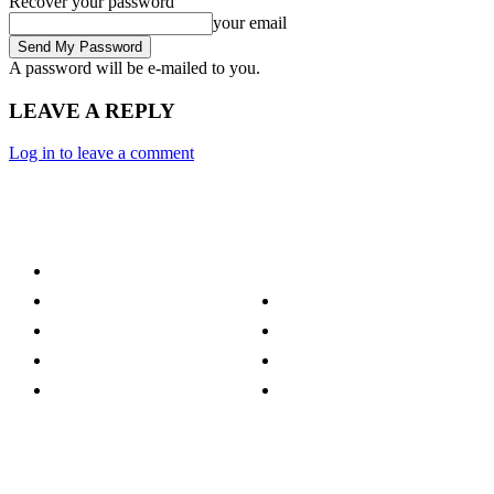
Recover your password
your email
A password will be e-mailed to you.
LEAVE A REPLY
Log in to leave a comment
Category
Technology
Culture
Music
Entertainment
Politics
Sports
Lifestyle
Travel
TV
Quick Links
Stay connected