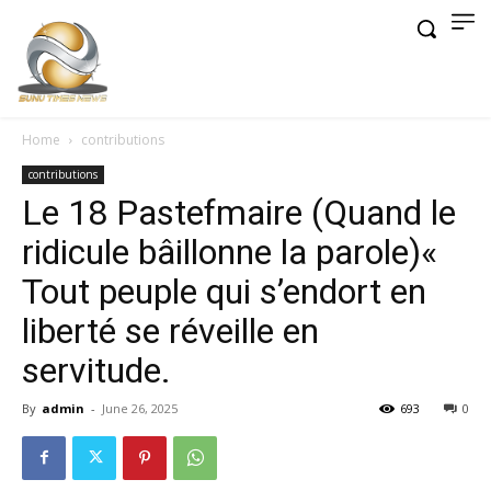
Home
contributions
contributions
Le 18 Pastefmaire (Quand le
ridicule bâillonne la parole)«
Tout peuple qui s’endort en
liberté se réveille en
servitude.
By
admin
-
June 26, 2025
693
0