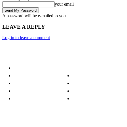
your email
A password will be e-mailed to you.
LEAVE A REPLY
Log in to leave a comment
Category
Technology
Culture
Music
Entertainment
Politics
Sports
Lifestyle
Travel
TV
Quick Links
Stay connected