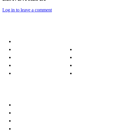
Log in to leave a comment
Category
Technology
Culture
Music
Entertainment
Politics
Sports
Lifestyle
Travel
TV
Quick Links
Stay connected
Home
About Us
Privacy Policy
Disclaimer