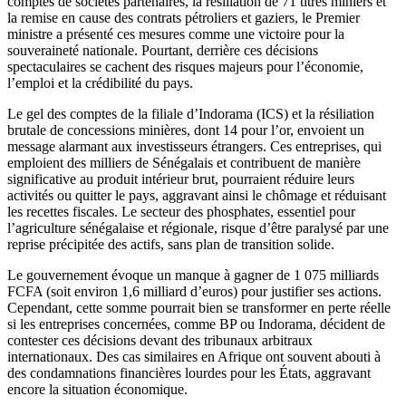
comptes de sociétés partenaires, la résiliation de 71 titres miniers et
la remise en cause des contrats pétroliers et gaziers, le Premier
ministre a présenté ces mesures comme une victoire pour la
souveraineté nationale. Pourtant, derrière ces décisions
spectaculaires se cachent des risques majeurs pour l’économie,
l’emploi et la crédibilité du pays.
Le gel des comptes de la filiale d’Indorama (ICS) et la résiliation
brutale de concessions minières, dont 14 pour l’or, envoient un
message alarmant aux investisseurs étrangers. Ces entreprises, qui
emploient des milliers de Sénégalais et contribuent de manière
significative au produit intérieur brut, pourraient réduire leurs
activités ou quitter le pays, aggravant ainsi le chômage et réduisant
les recettes fiscales. Le secteur des phosphates, essentiel pour
l’agriculture sénégalaise et régionale, risque d’être paralysé par une
reprise précipitée des actifs, sans plan de transition solide.
Le gouvernement évoque un manque à gagner de 1 075 milliards
FCFA (soit environ 1,6 milliard d’euros) pour justifier ses actions.
Cependant, cette somme pourrait bien se transformer en perte réelle
si les entreprises concernées, comme BP ou Indorama, décident de
contester ces décisions devant des tribunaux arbitraux
internationaux. Des cas similaires en Afrique ont souvent abouti à
des condamnations financières lourdes pour les États, aggravant
encore la situation économique.