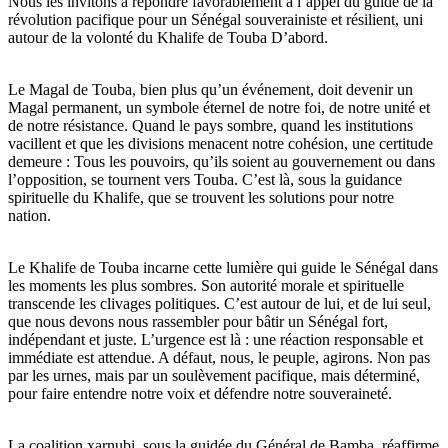
Nous les invitons à répondre favorablement à l’appel du guide de la
révolution pacifique pour un Sénégal souverainiste et résilient, uni
autour de la volonté du Khalife de Touba D’abord.
Le Magal de Touba, bien plus qu’un événement, doit devenir un
Magal permanent, un symbole éternel de notre foi, de notre unité et
de notre résistance. Quand le pays sombre, quand les institutions
vacillent et que les divisions menacent notre cohésion, une certitude
demeure : Tous les pouvoirs, qu’ils soient au gouvernement ou dans
l’opposition, se tournent vers Touba. C’est là, sous la guidance
spirituelle du Khalife, que se trouvent les solutions pour notre
nation.
Le Khalife de Touba incarne cette lumière qui guide le Sénégal dans
les moments les plus sombres. Son autorité morale et spirituelle
transcende les clivages politiques. C’est autour de lui, et de lui seul,
que nous devons nous rassembler pour bâtir un Sénégal fort,
indépendant et juste. L’urgence est là : une réaction responsable et
immédiate est attendue. A défaut, nous, le peuple, agirons. Non pas
par les urnes, mais par un soulèvement pacifique, mais déterminé,
pour faire entendre notre voix et défendre notre souveraineté.
La coalition xarnubi, sous la guidée du Général de Bamba, réaffirme