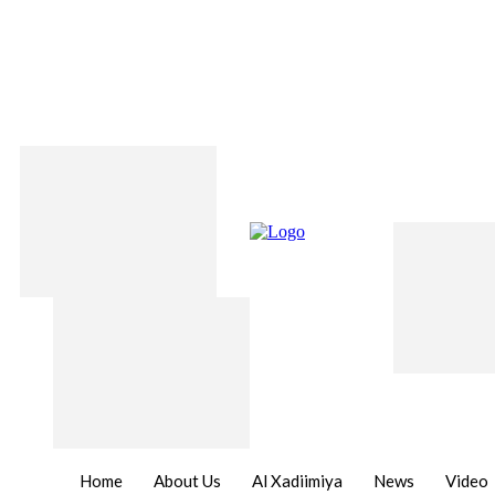
Home
About Us
Al Xadiimiya
News
Video