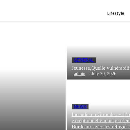
Lifestyle
GENERAL
Jeunesse,Quelle vulnéra
admin
-
July 30, 2026
NEWS
Incendie en Gironde : « L’o
exceptionnelle mais je n’e
Bordeaux avec les réfugiés