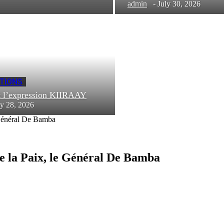
admin
-
July 30, 2026
TIONS
t l’expression KIIRAAY
ly 28, 2026
 Général De Bamba
e la Paix, le Général De Bamba