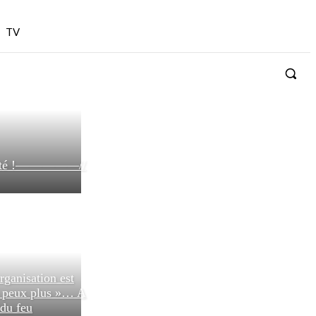
TV
bilité !—————//
rganisation est
n peux plus »… A
 du feu