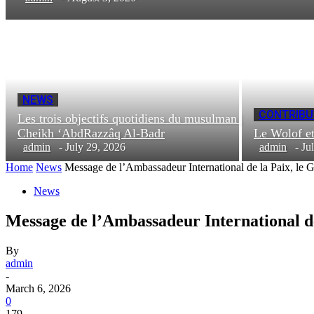
NEWS
CONTRIBU
Les trois objectifs quotidiens du musulman |
Cheikh ‘AbdRazzâq Al-Badr
Le Wolof e
admin
-
July 29, 2026
admin
-
Ju
Home
News
Message de l’Ambassadeur International de la Paix, le
News
Message de l’Ambassadeur International d
By
admin
-
March 6, 2026
0
179