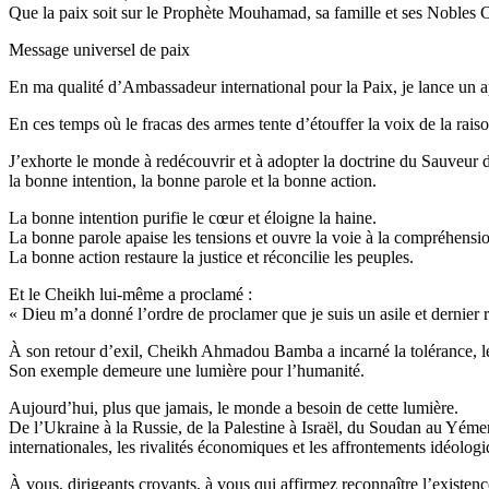
Que la paix soit sur le Prophète Mouhamad, sa famille et ses Noble
Message universel de paix
En ma qualité d’Ambassadeur international pour la Paix, je lance un app
En ces temps où le fracas des armes tente d’étouffer la voix de la raison
J’exhorte le monde à redécouvrir et à adopter la doctrine du Sauve
la bonne intention, la bonne parole et la bonne action.
La bonne intention purifie le cœur et éloigne la haine.
La bonne parole apaise les tensions et ouvre la voie à la compréhensi
La bonne action restaure la justice et réconcilie les peuples.
Et le Cheikh lui-même a proclamé :
« Dieu m’a donné l’ordre de proclamer que je suis un asile et dernier r
À son retour d’exil, Cheikh Ahmadou Bamba a incarné la tolérance, le p
Son exemple demeure une lumière pour l’humanité.
Aujourd’hui, plus que jamais, le monde a besoin de cette lumière.
De l’Ukraine à la Russie, de la Palestine à Israël, du Soudan au Yémen,
internationales, les rivalités économiques et les affrontements idéolo
À vous, dirigeants croyants, à vous qui affirmez reconnaître l’existence