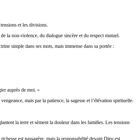
ensions et les divisions.
le de la non-violence, du dialogue sincère et du respect mutuel.
rine simple dans ses mots, mais immense dans sa portée :
gier auprès de moi. »
ngeance, mais par la patience, la sagesse et l’élévation spirituelle.
antent la terre et sèment la douleur dans les familles. Les tensions
a richesse est passagère, mais la responsabilité devant Dieu est