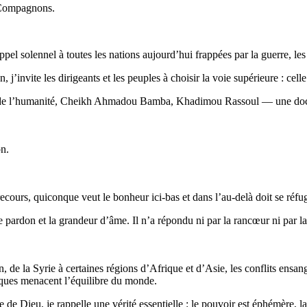
s Compagnons.
el solennel à toutes les nations aujourd’hui frappées par la guerre, les t
, j’invite les dirigeants et les peuples à choisir la voie supérieure : cel
ur de l’humanité, Cheikh Ahmadou Bamba, Khadimou Rassoul — une doct
on.
ecours, quiconque veut le bonheur ici-bas et dans l’au-delà doit se réfu
ardon et la grandeur d’âme. Il n’a répondu ni par la rancœur ni par la ve
 de la Syrie à certaines régions d’Afrique et d’Asie, les conflits ensangl
giques menacent l’équilibre du monde.
 de Dieu, je rappelle une vérité essentielle : le pouvoir est éphémère, l