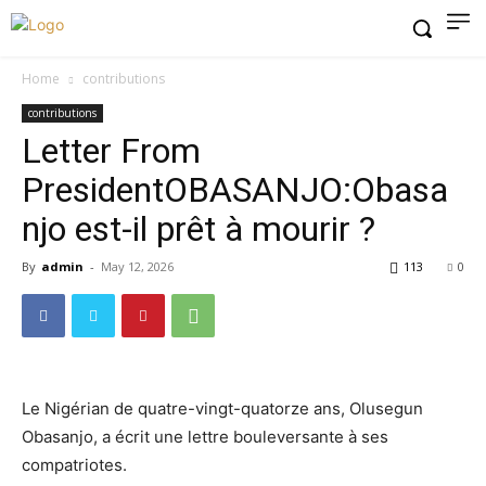
Home
contributions
contributions
Letter From
PresidentOBASANJO:Obasa
njo est-il prêt à mourir ?
By
admin
-
May 12, 2026
113
0
Le Nigérian de quatre-vingt-quatorze ans, Olusegun
Obasanjo, a écrit une lettre bouleversante à ses
compatriotes.