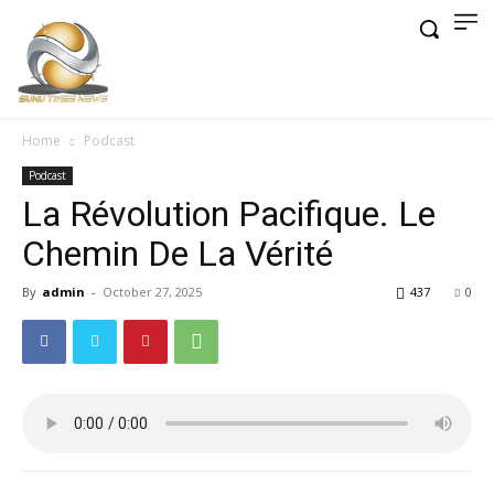
Home
Podcast
Podcast
La Révolution Pacifique. Le
Chemin De La Vérité
By
admin
-
October 27, 2025
437
0