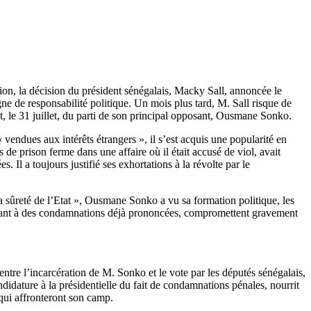
tion, la décision du président sénégalais, Macky Sall, annoncée le
gne de responsabilité politique. Un mois plus tard, M. Sall risque de
et, le 31 juillet, du parti de son principal opposant, Ousmane Sonko.
« vendues aux intérêts étrangers », il s’est acquis une popularité en
de prison ferme dans une affaire où il était accusé de viol, avait
 Il a toujours justifié ses exhortations à la révolte par le
à la sûreté de l’Etat », Ousmane Sonko a vu sa formation politique, les
’ajoutant à des condamnations déjà prononcées, compromettent gravement
 entre l’incarcération de M. Sonko et le vote par les députés sénégalais,
didature à la présidentielle du fait de condamnations pénales, nourrit
 qui affronteront son camp.