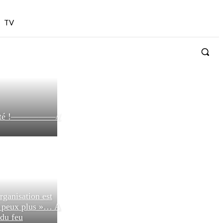
TV
bilité !—————//
rganisation est
n peux plus »… A
 du feu