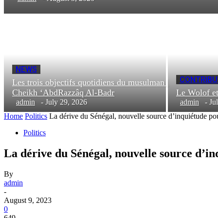
NEWS
CONTRIBU
Les trois objectifs quotidiens du musulman |
Cheikh ‘AbdRazzâq Al-Badr
Le Wolof e
admin
-
July 29, 2026
admin
-
Ju
Home
Politics
La dérive du Sénégal, nouvelle source d’inquiétude pou
Politics
La dérive du Sénégal, nouvelle source d’i
By
admin
-
August 9, 2023
0
649