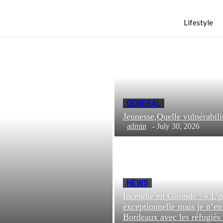
Lifestyle
GENERAL
Jeunesse,Quelle vulnéra
admin
-
July 30, 2026
NEWS
Incendie en Gironde : « L’o
exceptionnelle mais je n’e
Bordeaux avec les réfugiés