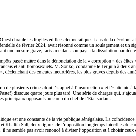
’Ouest ébranle les fragiles édifices démocratiques issus de la décolonisa
sidentielle de février 2024, avait résonné comme un soulagement et un si
nant une mesure grave, rarissime dans son pays : la dissolution par décr
 impôts passé maître dans la dénonciation de la « corruption » des élites 
i-Français et anti-homosexuels. M. Sonko, condamné le 1er juin à deux ans 
», déclenchant des émeutes meurtrières, les plus graves depuis des années.
ion de plusieurs crimes dont l’« appel à l’insurrection » et l’« atteinte 
ité (Pastef) dissoute quatre jours plus tard. Une série de charges qui, s
les principaux opposants au camp du chef de l’Etat sortant.
politique est une constante de la vie publique sénégalaise. La coïncidence
et Khalifa Sall, deux figures de l’opposition longtemps interdites de can
e, il ne semble pas avoir renoncé à diviser l’opposition et à choisir ceux