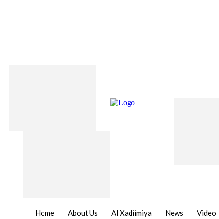
Home
About Us
Al Xadiimiya
News
Video