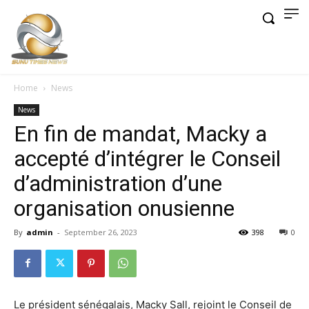
Home
News
News
En fin de mandat, Macky a
accepté d’intégrer le Conseil
d’administration d’une
organisation onusienne
By
admin
-
September 26, 2023
398
0
Le président sénégalais, Macky Sall, rejoint le Conseil de