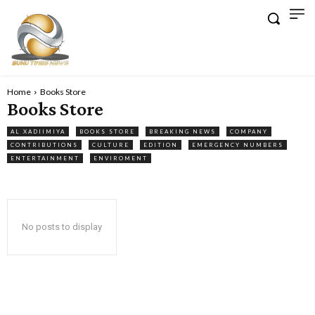
Home
Books Store
Books Store
AL XADIIMIYA
BOOKS STORE
BREAKING NEWS
COMPANY
CONTRIBUTIONS
CULTURE
EDITION
EMERGENCY NUMBERS
ENTERTAINMENT
ENVIROMENT
No posts to display