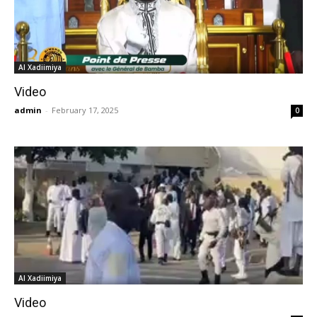
Al Xadiimiya
Video
admin
-
February 17, 2025
0
Al Xadiimiya
Video