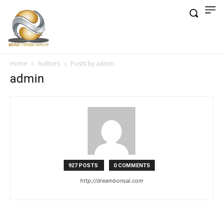
Home
Authors
Posts by admin
admin
927 POSTS
0 COMMENTS
http://dreambonsai.com